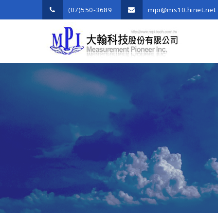
(07)550-3689
mpi@ms10.hinet.net