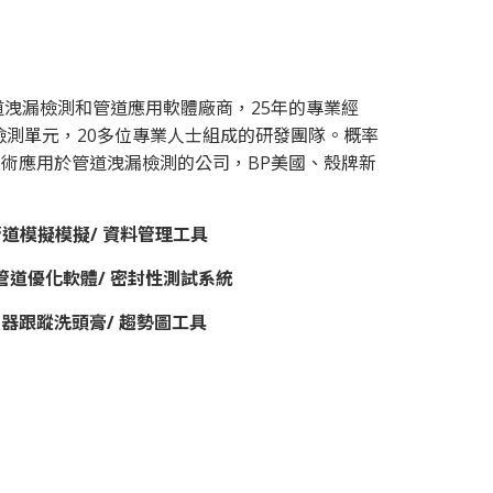
道洩漏檢測和管道應用軟體廠商，25年的專業經
漏檢測單元，20多位專業人士組成的研發團隊。概率
技術應用於管道洩漏檢測的公司，BP美國、殼牌新
/ 管道模擬模擬/ 資料管理工具
管道優化軟體/ 密封性測試系統
管器跟蹤洗頭膏/ 趨勢圖工具