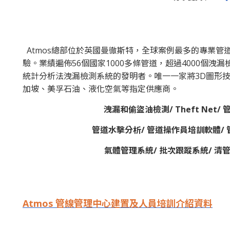
Atmos總部位於英國曼徹斯特，全球案例最多的專業管
驗。業績遍佈56個國家1000多條管道，超過4000個洩
統計分析法洩漏檢測系統的發明者。唯一一家將3D圖形
加坡、美孚石油、液化空氣等指定供應商。
洩漏和偷盜油檢測/ Theft Net
管道水擊分析/ 管道操作員培訓軟體/ 
氣體管理系統/ 批次跟蹤系統/ 清
Atmos 管線管理中心建置及人員培訓介紹資料