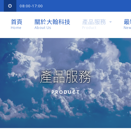
08:00-17:00
首頁
關於大翰科技
產品服務
最
Home
About Us
Product
New
產品服務
PRODUCT