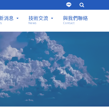
新消息
技術交流
與我們聯絡
s
News
Contact