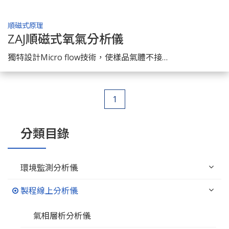
順磁式原理
ZAJ順磁式氧氣分析儀
了解商品
獨特設計Micro flow技術，使樣品氣體不接觸偵測元件，Sensor壽命最長。
1
分類目錄
環境監測分析儀
製程線上分析儀
氣相層析分析儀