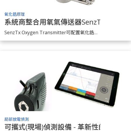
氧化鋯原理
系統商整合用氧氣傳送器SenzTx
了解商品
SenzTx Oxygen Transmitter可配置氧化鋯偵測元件或電化學偵測元件，從ppm等級到%等級連續監測分析。
局部放電偵測
可攜式(現場)偵測設備 - 革新性的局部