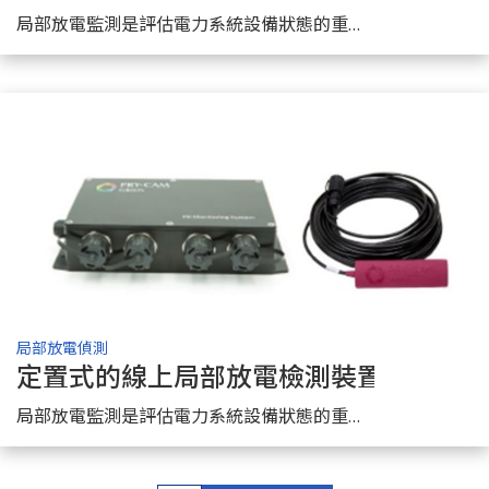
了解商品
局部放電監測是評估電力系統設備狀態的重要指標。然而，傳統的局部放電檢測技術因操作複雜、成本高昂等因素，難以全方位普及應用，也無法與其他核心設備的監測系統整合，以致局部放電監測裝置，一直未能廣泛地成為電力系統穩定可靠的保障設備。
局部放電偵測
定置式的線上局部放電檢測裝置
了解商品
局部放電監測是評估電力系統設備狀態的重要指標。對電力設施(電纜、接頭、變壓器、開關設備及發電機)的線上連續監測。長期的佈署建置放電檢測裝置搭配有線數據傳輸，可降低定期檢測的人力成本。