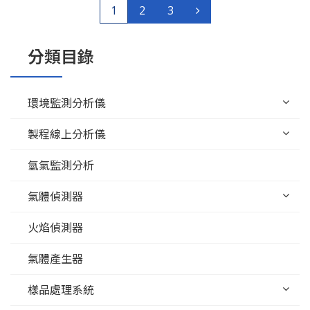
1
2
3
分類目錄
環境監測分析儀
製程線上分析儀
氫氣監測分析
氣體偵測器
火焰偵測器
氣體產生器
樣品處理系統