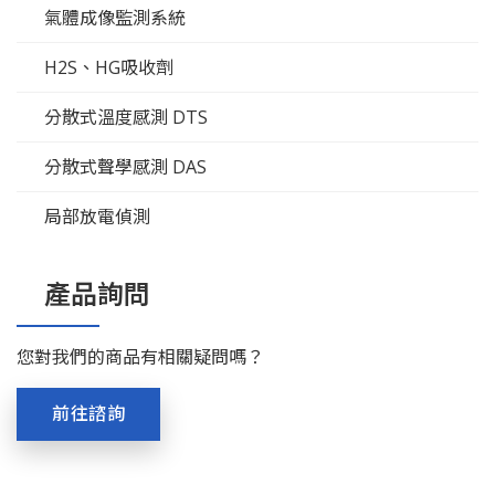
氣體成像監測系統
H2S、HG吸收劑
分散式溫度感測 DTS
分散式聲學感測 DAS
局部放電偵測
產品詢問
您對我們的商品有相關疑問嗎？
前往諮詢