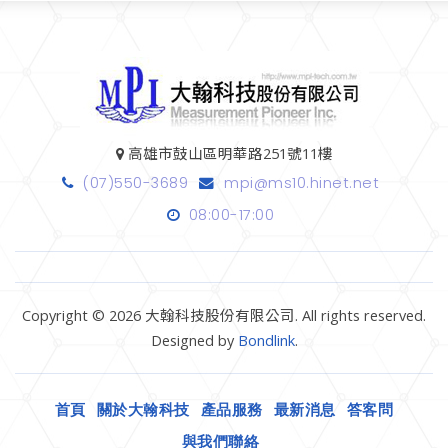
高雄市鼓山區明華路251號11樓
(07)550-3689
mpi@ms10.hinet.net
08:00-17:00
Copyright © 2026 大翰科技股份有限公司. All rights reserved.
Designed by
Bondlink
.
首頁
關於大翰科技
產品服務
最新消息
答客問
與我們聯絡