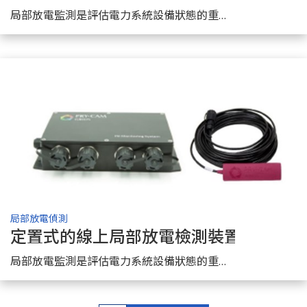
了解商品
局部放電監測是評估電力系統設備狀態的重要指標。然而，傳統的局部放電檢測技術因操作複雜、成本高昂等因素，難以全方位普及應用，也無法與其他核心設備的監測系統整合，以致局部放電監測裝置，一直未能廣泛地成為電力系統穩定可靠的保障設備。
局部放電偵測
定置式的線上局部放電檢測裝置
了解商品
局部放電監測是評估電力系統設備狀態的重要指標。對電力設施(電纜、接頭、變壓器、開關設備及發電機)的線上連續監測。長期的佈署建置放電檢測裝置搭配有線數據傳輸，可降低定期檢測的人力成本。