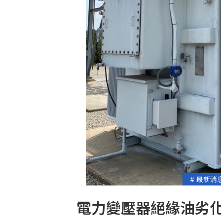
# 最新消
電力變壓器絕緣油劣