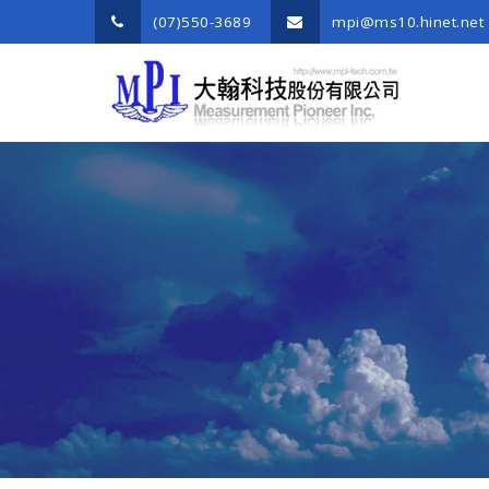
(07)550-3689
mpi@ms10.hinet.net