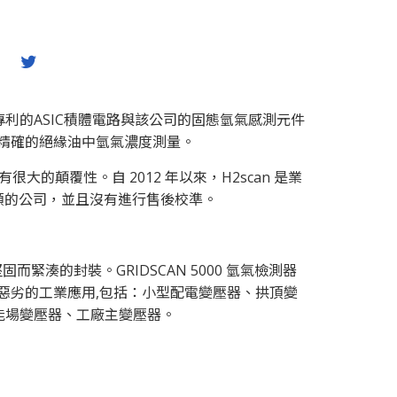
can公司專利的ASIC積體電路與該公司的固態氫氣感測元件
精確的絕緣油中氫氣濃度測量。
有很大的顛覆性。自 2012 年以來，H2scan 是業
售額的公司，並且沒有進行售後校準。
緊湊的封裝。GRIDSCAN 5000 氫氣檢測器
惡劣的工業應用,包括：小型配電變壓器、拱頂變
能場變壓器、工廠主變壓器。