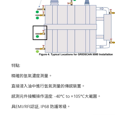
特點:
精確的氫氣濃度測量。
直接浸入油中進行氫氣測量的傳感裝置。
感測元件接觸操作溫度: -40°C to +105°C大範圍。
具EMI/RFI認証, IP68 防護等級。