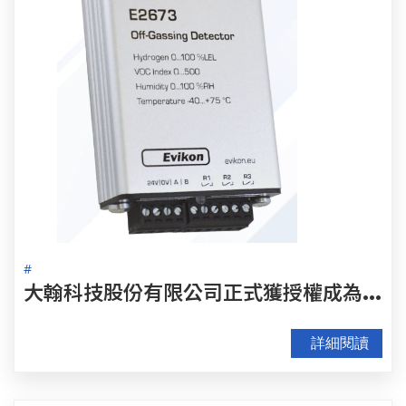
#
大
翰科技股份有限公司正式獲授權成為 Evikon MCI 台灣地區代理商 —代理儲能案場安全偵測器
詳細閱讀