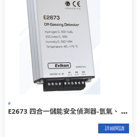
#
E
2673 四合一儲能安全偵測器-氫氣、 VOC、溫濕度全方位防護
詳細閱讀