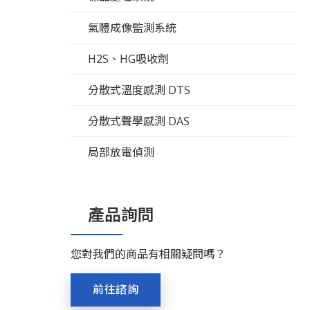
氣體成像監測系統
H2S、HG吸收劑
分散式溫度感測 DTS
分散式聲學感測 DAS
局部放電偵測
產品詢問
您對我們的商品有相關疑問嗎？
前往諮詢