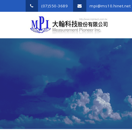
(07)550-3689
mpi@ms10.hinet.net