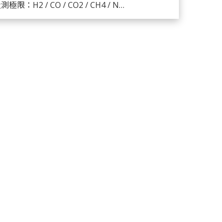
量測極限：H2 / CO / CO2 / CH4 / NMHC / N2 / Ar = 0.5ppb