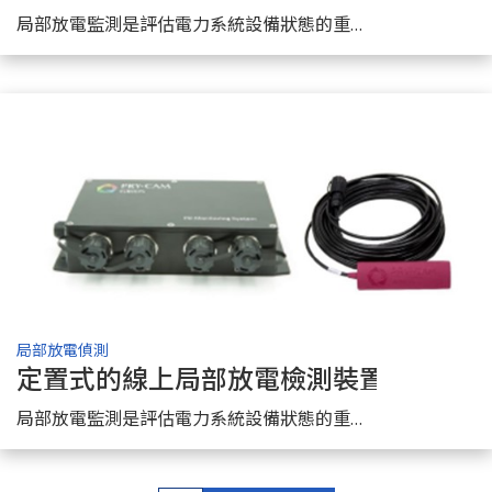
了解商品
局部放電監測是評估電力系統設備狀態的重要指標。然而，傳統的局部放電檢測技術因操作複雜、成本高昂等因素，難以全方位普及應用，也無法與其他核心設備的監測系統整合，以致局部放電監測裝置，一直未能廣泛地成為電力系統穩定可靠的保障設備。
局部放電偵測
定置式的線上局部放電檢測裝置
了解商品
局部放電監測是評估電力系統設備狀態的重要指標。對電力設施(電纜、接頭、變壓器、開關設備及發電機)的線上連續監測。長期的佈署建置放電檢測裝置搭配有線數據傳輸，可降低定期檢測的人力成本。