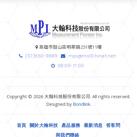
高雄市鼓山區明華路251號11樓
(07)550-3689
mpi@ms10.hinet.net
08:00-17:00
Copyright © 2026 大翰科技股份有限公司. All rights reserved.
Designed by
Bondlink
.
首頁
關於大翰科技
產品服務
最新消息
答客問
與我們聯絡