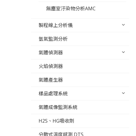
無塵室汙染物分析AMC
製程線上分析儀
氫氣監測分析
氣體偵測器
火焰偵測器
氣體產生器
樣品處理系統
氣體成像監測系統
H2S、HG吸收劑
分散式溫度感測 DTS