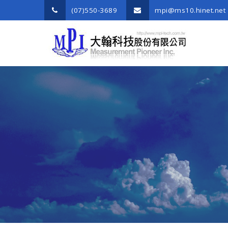
(07)550-3689
mpi@ms10.hinet.net