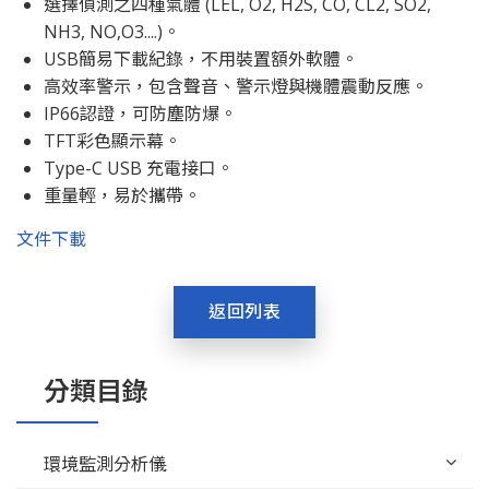
選擇偵測之四種氣體 (LEL, O2, H2S, CO, CL2, SO2,
NH3, NO,O3....)。
USB簡易下載紀錄，不用裝置額外軟體。
高效率警示，包含聲音、警示燈與機體震動反應。
IP66認證，可防塵防爆。
TFT彩色顯示幕。
Type-C USB 充電接口。
重量輕，易於攜帶。
文件下載
返回列表
分類目錄
環境監測分析儀