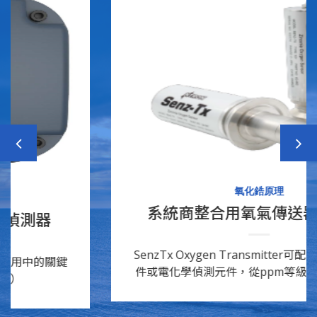
氧化鋯原理
系統商整合用氧氣傳送器SenzTx
了解商品
SenzTx Oxygen Transmitter可配置氧化鋯偵測元
件或電化學偵測元件，從ppm等級到%等級連續監
測分析。